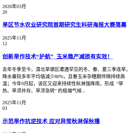
2026年03月
20
旱区节水农业研究院首期研究生科研海报大赛落幕
2025年11月
12
创新旱作技术“护航” 玉米稳产减损有实效！
去年冬季至今，渭北旱塬区遭遇罕见的冬、春、夏三季连旱，
降水量较多年平均值减少80%，且春玉米孕穗期伴随持续高
温；今年9月起，该区又迎来持续性秋淋强降雨，形成 “旱
热、旱涝并存、旱涝急转” 的极端气候...
2025年11月
03
示范旱作抗逆技术 应对异常秋淋保秋播